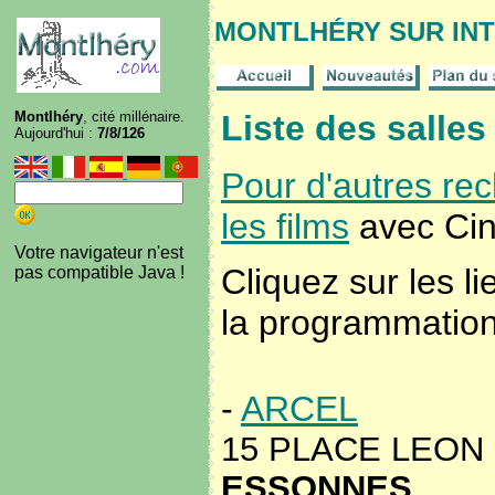
MONTLHÉRY SUR IN
Montlhéry
, cité millénaire.
Liste des salle
Aujourd'hui :
7/8/126
Pour d'autres rec
les films
avec Ciné
Votre navigateur n'est
Cliquez sur les li
pas compatible Java !
la programmation 
-
ARCEL
15 PLACE LEON 
ESSONNES