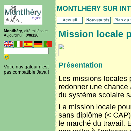
MONTLHÉRY SUR IN
Montlhéry
, cité millénaire.
Mission locale p
Aujourd'hui :
9/8/126
Présentation
Votre navigateur n'est
pas compatible Java !
Les missions locales 
redonner une chance a
du système scolaire sa
La mission locale pou
sans diplôme (< CAP) 
le marché du travail.